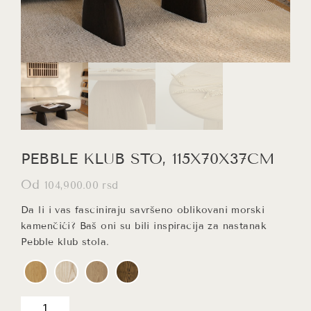
PEBBLE KLUB STO, 115X70X37CM
Od
104,900.00
rsd
Da li i vas fasciniraju savršeno oblikovani morski
kamenčići? Baš oni su bili inspiracija za nastanak
Pebble klub stola.
PEBBLE