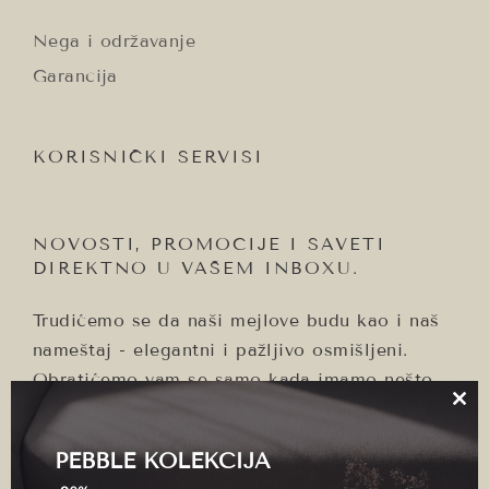
Nega i održavanje
Garancija
KORISNIČKI SERVISI
NOVOSTI, PROMOCIJE I SAVETI
DIREKTNO U VAŠEM INBOXU.
Trudićemo se da naši mejlove budu kao i naš
nameštaj - elegantni i pažljivo osmišljeni.
Obratićemo vam se samo kada imamo nešto
značajno da podelimo.
Clo
thi
mo
PEBBLE KOLEKCIJA