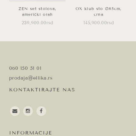
ZEN set stolova,
OX klub sto ∅85cm,
američki orah
crna
239,900.00
rsd
145,900.00
rsd
060 150 51 01
prodaja@ellika.rs
KONTAKTIRAJTE NAS
email
instagram
facebook
INFORMACIJE