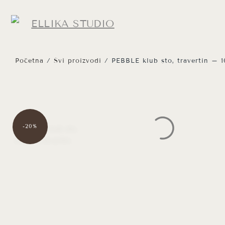
Početna
/
Svi proizvodi
/ PEBBLE klub sto, travertin – 
-20%