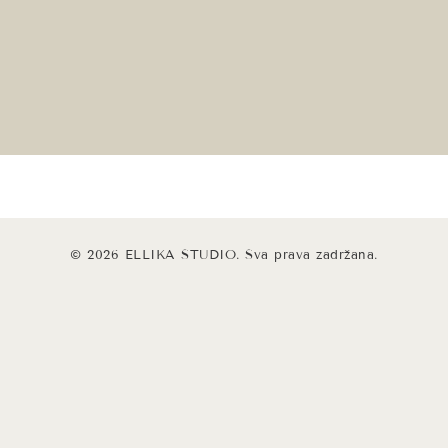
© 2026 ELLIKA STUDIO. Sva prava zadržana.
Close
this
module