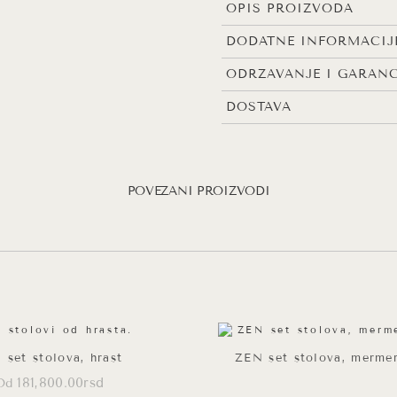
-
OPIS PROIZVODA
100x62x36cm
DODATNE INFORMACIJ
količina
ODRŽAVANJE I GARANC
DOSTAVA
POVEZANI PROIZVODI
 set stolova, hrast
ZEN set stolova, mermer
181,800.00
rsd
Od