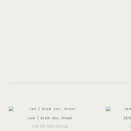
Jen | klub sto, hrast
JEN
98,900.00
rsd
Od