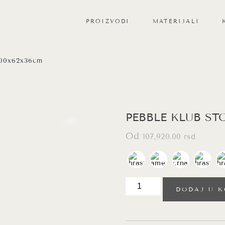
PROIZVODI
MATERIJALI
SVI PROIZVODI
PEBBLE KOLEKCIJA
100x62x36cm
OGLEDALA
KLUB STOLOVI
PEBBLE KLUB ST
POMOĆNI STOČIĆI
Od
107,920.00
rsd
POLICE
PEBBLE
DODAJ U 
klub
sto,
travertin