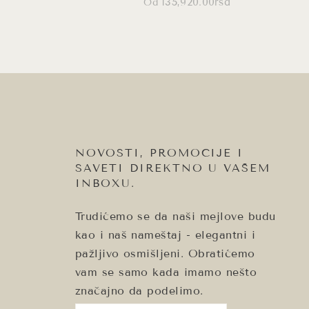
135,920.00
rsd
Od
Ovaj
proizvod
ima
više
varijanti.
Opcije
mogu
biti
izabrane
na
stranici
proizvoda.
NOVOSTI, PROMOCIJE I
SAVETI DIREKTNO U VAŠEM
INBOXU.
Trudićemo se da naši mejlove budu
kao i naš nameštaj - elegantni i
pažljivo osmišljeni. Obratićemo
vam se samo kada imamo nešto
značajno da podelimo.