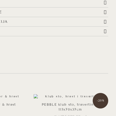
E
IJA
-20%
 & hrast
PEBBLE klub sto, travertin –
115x70x37cm