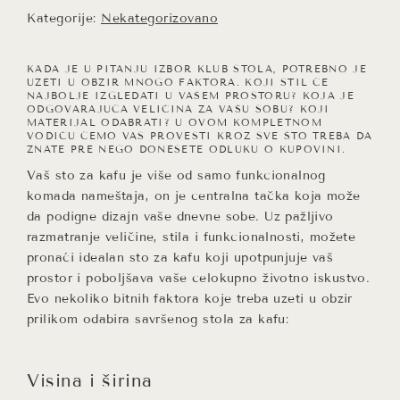
Kategorije:
Nekategorizovano
KADA JE U PITANJU IZBOR KLUB STOLA, POTREBNO JE
UZETI U OBZIR MNOGO FAKTORA. KOJI STIL ĆE
NAJBOLJE IZGLEDATI U VAŠEM PROSTORU? KOJA JE
ODGOVARAJUĆA VELIČINA ZA VAŠU SOBU? KOJI
MATERIJAL ODABRATI? U OVOM KOMPLETNOM
VODIČU ĆEMO VAS PROVESTI KROZ SVE ŠTO TREBA DA
ZNATE PRE NEGO DONESETE ODLUKU O KUPOVINI.
Vaš sto za kafu je više od samo funkcionalnog
komada nameštaja, on je centralna tačka koja može
da podigne dizajn vaše dnevne sobe. Uz pažljivo
razmatranje veličine, stila i funkcionalnosti, možete
pronaći idealan sto za kafu koji upotpunjuje vaš
prostor i poboljšava vaše celokupno životno iskustvo.
Evo nekoliko bitnih faktora koje treba uzeti u obzir
prilikom odabira savršenog stola za kafu:
Visina i širina