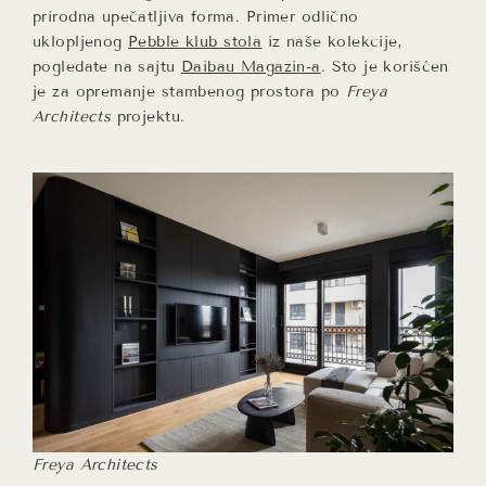
prirodna upečatljiva forma. Primer odlično
uklopljenog
Pebble klub stola
iz naše kolekcije,
pogledate na sajtu
Daibau Magazin-a
. Sto je korišćen
je za opremanje stambenog prostora po
Freya
Architects
projektu.
Freya Architects