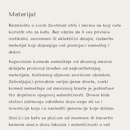
Materijal
Razmislite o svom životnom stilu i načinu na koji ćete
koristiti sto za kafu. Bez obzira da li vas privlače
rustikalni, savremeni ili eklektični dizajni, izaberite
materijal koji dopunjuje vaš postojeći nameštaj i
dekor.
Kupovinom komada nameštaja od
drvenog masiva
dobijate proizvod izrađen od najkvalitetnijeg
materijala, tretiranog uljanom završnom obradom.
Zahvaljujući prirodnim varijacijama drveta, svaki
komad nameštaja od masivnog hrasta je jedinstven
što doprinosi njegovoj autentičnosti. Drveni klub
stolovi zahtevaju određenu dozu nege ali su i
investicija koju će naslediti generacije koje dolaze.
Stočići za kafu sa pločom od
mermera ili travertin
kamena
uneće dozu luksuza i autentičnosti u vaš