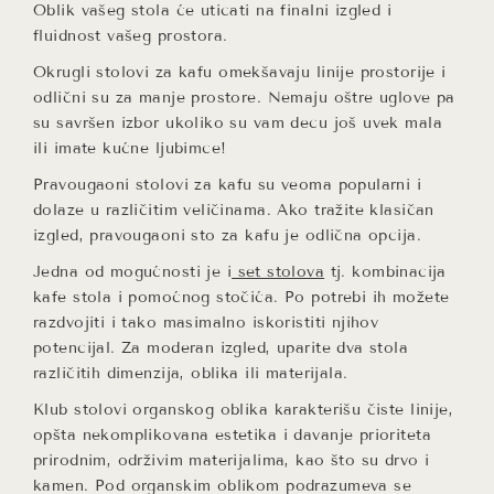
Oblik vašeg stola će uticati na finalni izgled i
fluidnost vašeg prostora.
Okrugli stolovi
za kafu omekšavaju linije prostorije i
odlični su za manje prostore. Nemaju oštre uglove pa
su savršen izbor ukoliko su vam decu još uvek mala
ili imate kućne ljubimce!
Pravougaoni
stolovi za kafu su veoma popularni i
dolaze u različitim veličinama. Ako tražite klasičan
izgled, pravougaoni sto za kafu je odlična opcija.
Jedna od mogućnosti je i
set stolova
tj. kombinacija
kafe stola i pomoćnog stočića. Po potrebi ih možete
razdvojiti i tako masimalno iskoristiti njihov
potencijal. Za moderan izgled, uparite dva stola
različitih dimenzija, oblika ili materijala.
Klub stolovi organskog oblika
karakterišu čiste linije,
opšta nekomplikovana estetika i davanje prioriteta
prirodnim, održivim materijalima, kao što su drvo i
kamen. Pod organskim oblikom podrazumeva se