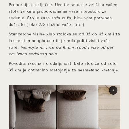
Proporcije su ključne. Uverite se da je veličina vašeg
stola za kafu proporcionalna vašem prostoru za
sedenje. Što je vaša sofa duža, biće vam potreban
duži sto ( oko 2/3 dužine vaše sofe ).
Standardne visine klub stolova su od 35 do 45 cm i za
lak pristup neophodno ih je prilagoditi visini vaše
sofe.
Nemojte ići niže od 10 cm ispod i više od par
cm iznad sedalnog dela.
Povedite računa i o udaljenosti kafe stočića od sofe,
35 cm je optimalno rastojanje za nesmetano kretanje.