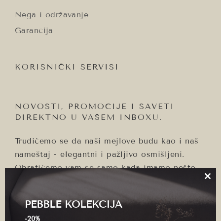
Nega i održavanje
Garancija
KORISNIČKI SERVISI
NOVOSTI, PROMOCIJE I SAVETI
DIREKTNO U VAŠEM INBOXU.
Trudićemo se da naši mejlove budu kao i naš
nameštaj - elegantni i pažljivo osmišljeni.
Obratićemo vam se samo kada imamo nešto
značajno da podelimo.
Clo
thi
mo
PEBBLE KOLEKCIJA
-20%