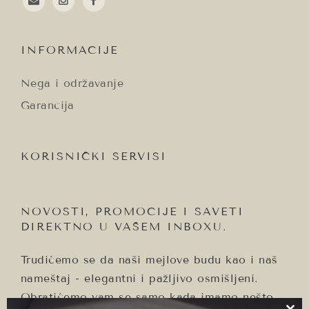
email
instagram
facebook
INFORMACIJE
Nega i održavanje
Garancija
KORISNIČKI SERVISI
NOVOSTI, PROMOCIJE I SAVETI
DIREKTNO U VAŠEM INBOXU.
Trudićemo se da naši mejlove budu kao i naš
nameštaj - elegantni i pažljivo osmišljeni.
Obratićemo vam se samo kada imamo nešto