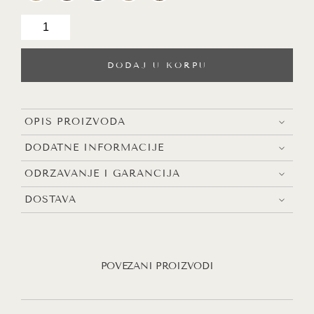
JEN
set
stolova,
DODAJ U KORPU
hrast
količina
OPIS PROIZVODA
DODATNE INFORMACIJE
ODRŽAVANJE I GARANCIJA
DOSTAVA
POVEZANI PROIZVODI