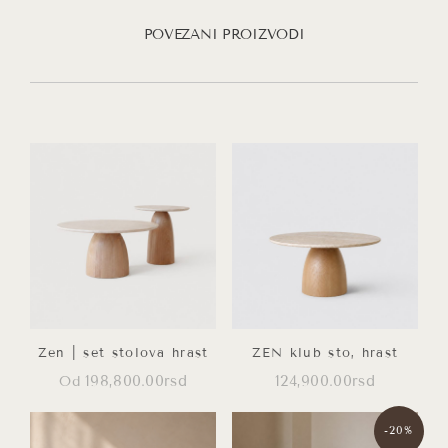
POVEZANI PROIZVODI
Zen | set stolova hrast
ZEN klub sto, hrast
198,800.00
rsd
124,900.00
rsd
Od
Ovaj
Ovaj
proizvod
proizvod
-20%
ima
ima
više
više