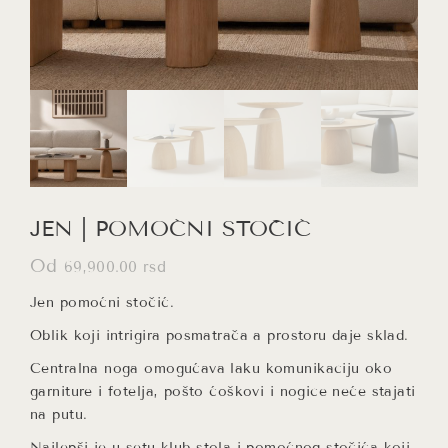
JEN | POMOĆNI STOČIĆ
Od
69,900.00
rsd
Jen pomoćni stočić.
Oblik koji intrigira posmatrača a prostoru daje sklad.
Centralna noga omogućava laku komunikaciju oko
garniture i fotelja, pošto ćoškovi i nogice neće stajati
na putu.
Najlepši je u setu
klub stola
i pomoćnog stočića koji