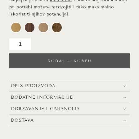
po potrebi možete razdvojiti i tako maksimalno
iskoristiti njihov potencijal.
Jen
|
pomoćni
DODAJ U KORPU
stočić
količina
OPIS PROIZVODA
DODATNE INFORMACIJE
ODRŽAVANJE I GARANCIJA
DOSTAVA