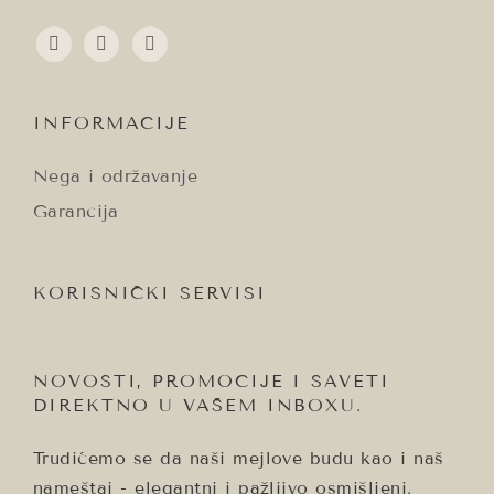
email
instagram
facebook
INFORMACIJE
Nega i održavanje
Garancija
KORISNIČKI SERVISI
NOVOSTI, PROMOCIJE I SAVETI
DIREKTNO U VAŠEM INBOXU.
Trudićemo se da naši mejlove budu kao i naš
nameštaj - elegantni i pažljivo osmišljeni.