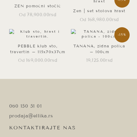
ZEN pomoćni stočić
Zen | set stolova hrast
78,900.00
rsd
Od
168,980.00
rsd
Od
Ovaj
proizvod
Ovaj
ima
proizvod
-15%
više
ima
varijanti.
više
Opcije
varijanti.
PEBBLE klub sto,
TANANA, zidna polica
mogu
Opcije
travertin – 115x70x37cm
– 100cm
biti
mogu
izabrane
biti
169,000.00
rsd
19,125.00
rsd
Od
na
izabrane
Ovaj
Ovaj
stranici
na
proizvod
proizvod
proizvoda.
stranici
ima
ima
proizvoda.
više
više
varijanti.
varijanti.
Opcije
Opcije
mogu
mogu
biti
biti
izabrane
izabrane
060 150 51 01
na
na
stranici
stranici
prodaja@ellika.rs
proizvoda.
proizvoda.
KONTAKTIRAJTE NAS