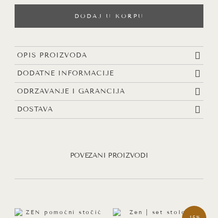
sto,
DODAJ U KORPU
crna
količina
OPIS PROIZVODA
DODATNE INFORMACIJE
ODRŽAVANJE I GARANCIJA
DOSTAVA
POVEZANI PROIZVODI
-15%