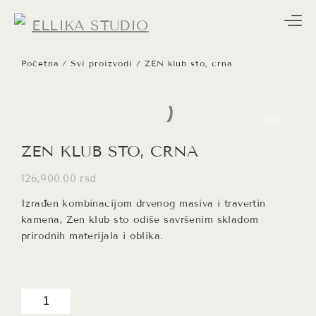
Početna
/
Svi proizvodi
/ ZEN klub sto, crna
ZEN KLUB STO, CRNA
126,900.00
rsd
Izrađen kombinacijom drvenog masiva i travertin
kamena, Zen klub sto odiše savršenim skladom
prirodnih materijala i oblika.
ZEN
klub