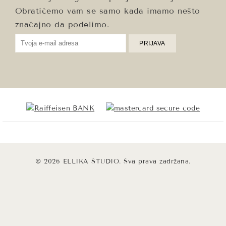
Obratićemo vam se samo kada imamo nešto
značajno da podelimo.
© 2026 ELLIKA STUDIO. Sva prava zadržana.
Clo
this
mod